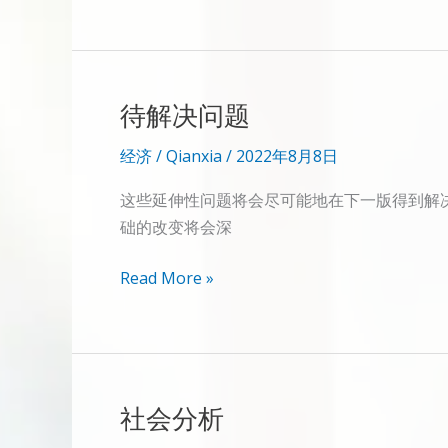
删
除
动
态/
待解决问题
活
动
经济
/
Qianxia
/
2022年8月8日
日
志
这些延伸性问题将会尽可能地在下一版得到解决
（activity
础的改变将会深
log）
待
Read More »
解
决
问
题
社会分析