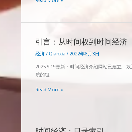
货
Read More »
币
引言：从时间权到时间经济
经济
/
Qianxia
/
2022年8月3日
2025.9.19更新：时间经济介绍网站已建立
质的组
引
Read More »
言：
从
时
间
时间经济：目录索引
权