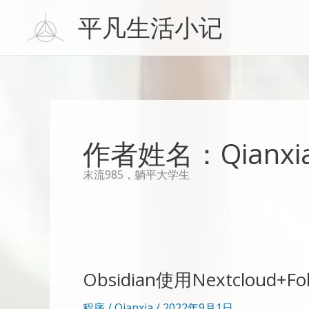
跳
平凡生活小记
至
内
容
作者姓名：Qianxi
末流985，躺平大学生
Obsidian使用Nextcloud+
程序
/
Qianxia
/
2022年9月1日