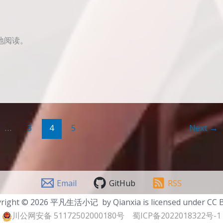
地阅读。
…
3
4
5
Next
→
Email
GitHub
RSS
right © 2026 平凡生活小记 by Qianxia is licensed under CC B
川公网安备 51172502000180号
蜀ICP备2022018322号-1