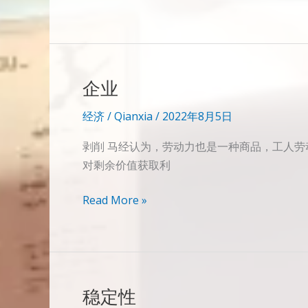
币
循
环
企业
经济
/
Qianxia
/
2022年8月5日
剥削 马经认为，劳动力也是一种商品，工人劳
对剩余价值获取利
企
Read More »
业
稳定性