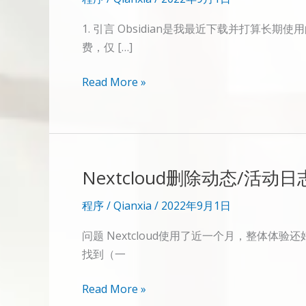
1. 引言 Obsidian是我最近下载并打算
费，仅 […]
Obsidian
Read More »
使
用
Nextcloud+FolderSync
实
Nextcloud删除动态/活动日志（a
现
双
程序
/
Qianxia
/
2022年9月1日
向
同
问题 Nextcloud使用了近一个月，整体
步
找到（一
Nextcloud
Read More »