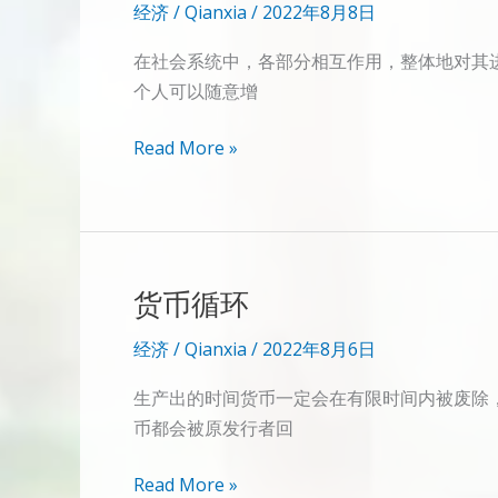
经济
/
Qianxia
/
2022年8月8日
在社会系统中，各部分相互作用，整体地对其进
个人可以随意增
社
Read More »
会
分
析
货币循环
经济
/
Qianxia
/
2022年8月6日
生产出的时间货币一定会在有限时间内被废除
币都会被原发行者回
货
Read More »