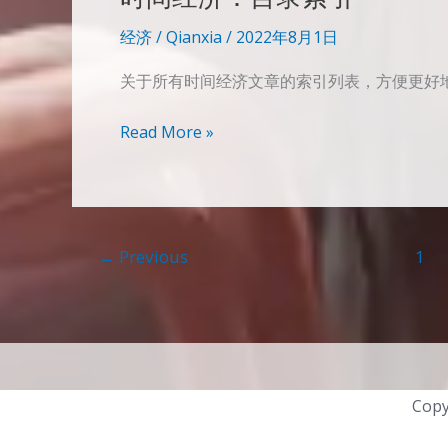
到
经济
/
Qianxia
/
2022年8月1日
时
间
关于所有时间经济文章的索引列表，方便更好
经
济
时
Read More »
间
经
济：
目
←
Previous
1
录
索
引
Copy