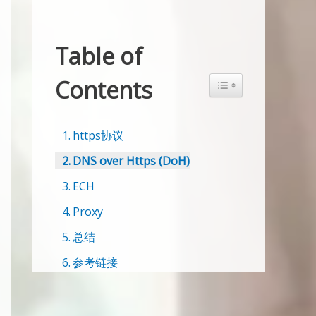
Table of
Contents
Toggle Table of Conte
https协议
DNS over Https (DoH)
ECH
Proxy
总结
参考链接