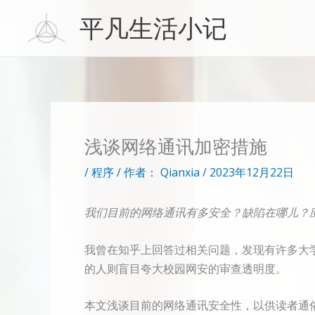
跳
平凡生活小记
至
内
容
浅谈网络通讯加密措施
/
程序
/ 作者：
Qianxia
/
2023年12月22日
我们目前的网络通讯有多安全？缺陷在哪儿？
我曾在知乎上回答过相关问题，发现有许多大
的人则盲目夸大校园网安的审查透明度。
本文浅谈目前的网络通讯安全性，以供读者通俗