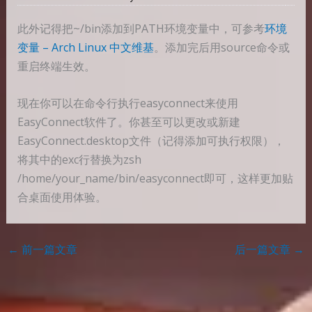
此外记得把~/bin添加到PATH环境变量中，可参考
环境
变量 – Arch Linux 中文维基
。添加完后用source命令或
重启终端生效。
现在你可以在命令行执行easyconnect来使用
EasyConnect软件了。你甚至可以更改或新建
EasyConnect.desktop文件（记得添加可执行权限），
将其中的exc行替换为zsh
/home/your_name/bin/easyconnect即可，这样更加贴
合桌面使用体验。
←
前一篇文章
后一篇文章
→