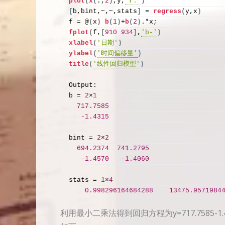
plot
(
x
(
:,
2
)
,y,
'r.'
)
[
b,bint,~,~,stats
]
 = 
regress
(
y,x
)
f = @
(
x
)
b
(
1
)
+
b
(
2
)
.*x;
fplot
(
f,
[
910
934
]
,
'b-'
)
xlabel
(
'日期'
)
ylabel
(
'时间偏移量'
)
title
(
'线性回归模型'
)
Output:
b = 
2
×
1
717.7585
-1.4315
bint = 
2
×
2
694.2374
741.2795
-1.4570
-1.4060
stats = 
1
×
4
0.998296164684288
13475.9571984
利用最小二乘法得到回归方程为y=717.7585-