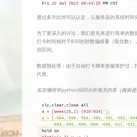
Fri 
22
 Jul 
2022
08
:
43
:
25
 PM CST
通过多方比对可以认定，云服务器的系统时间
为了更深入的讨论，我们首先来进行简单的数据
打卡时间相对于8:00的秒数偏移量（取负数
信区间。
数据预处理：由于自动打卡脚本曾被维护过，
代替。
实在懒得学python回归分析相关的库（
其实是
clc,clear,close all
x = 
[
ones
(
25
,
1
)
(
910
:
934
)
'];
y = [-584,-586,-588,-589,-591,-592,-59
    -604,-605,-606,-609,-609,-611,-612
hold on